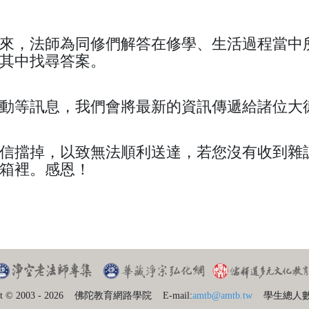
來，法師為同修們解答在修學、生活過程當中
其中找尋答案。
動等訊息，我們會將最新的資訊傳遞給諸位大
信擋掉，以致無法順利送達，若您沒有收到雜誌，
箱裡。感恩！
t © 2003 - 2026
佛陀教育網路學院
E-mail:
amtb@amtb.tw
學生總人數：