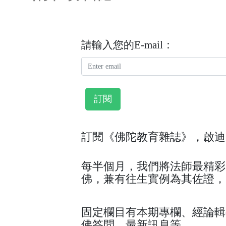
請輸入您的E-mail：
訂閱
訂閱《佛陀教育雜誌》，啟迪
每半個月，我們將法師最精彩
佛，兼有往生實例為其佐證，
固定欄目有本期專欄、經論輯
佛答問、最新訊息等。