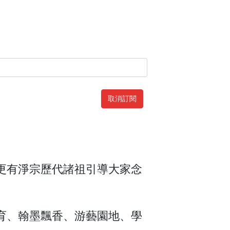
取消訂閱
更有淨宗歷代諸祖引導大家念
育、翰墨飄香、游藝園地、學