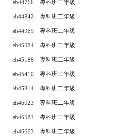
eh44766 專科班二年級
eh44842 專科班二年級
eh44969 專科班二年級
eh45084 專科班二年級
eh45188 專科班二年級
eh45410 專科班二年級
eh45814 專科班二年級
eh46023 專科班二年級
eh46583 專科班二年級
eh46663 專科班二年級