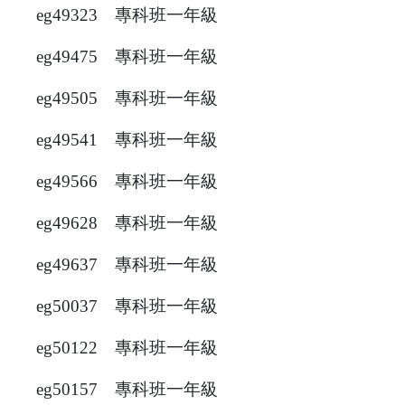
eg49323 專科班一年級
eg49475 專科班一年級
eg49505 專科班一年級
eg49541 專科班一年級
eg49566 專科班一年級
eg49628 專科班一年級
eg49637 專科班一年級
eg50037 專科班一年級
eg50122 專科班一年級
eg50157 專科班一年級