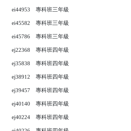
ei44953 專科班三年級
ei45582 專科班三年級
ei45786 專科班三年級
ej22368 專科班四年級
ej35838 專科班四年級
ej38912 專科班四年級
ej39457 專科班四年級
ej40140 專科班四年級
ej40224 專科班四年級
ej40226 專科班四年級