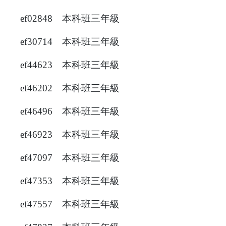
ef02848 本科班三年級
ef30714 本科班三年級
ef44623 本科班三年級
ef46202 本科班三年級
ef46496 本科班三年級
ef46923 本科班三年級
ef47097 本科班三年級
ef47353 本科班三年級
ef47557 本科班三年級