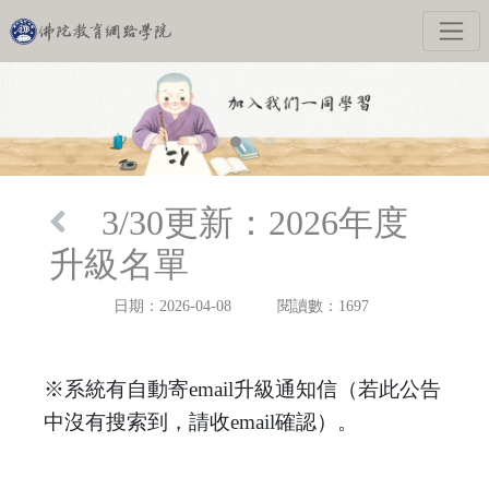
3/30更新：2026年度
升級名單
日期：2026-04-08
閱讀數：1697
※系統有自動寄email升級通知信（若此公告
中沒有搜索到，請收email確認）。