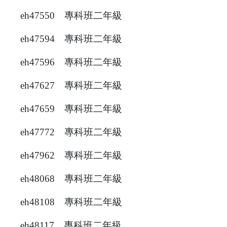
eh47550 專科班二年級
eh47594 專科班二年級
eh47596 專科班二年級
eh47627 專科班二年級
eh47659 專科班二年級
eh47772 專科班二年級
eh47962 專科班二年級
eh48068 專科班二年級
eh48108 專科班二年級
eh48117 專科班二年級