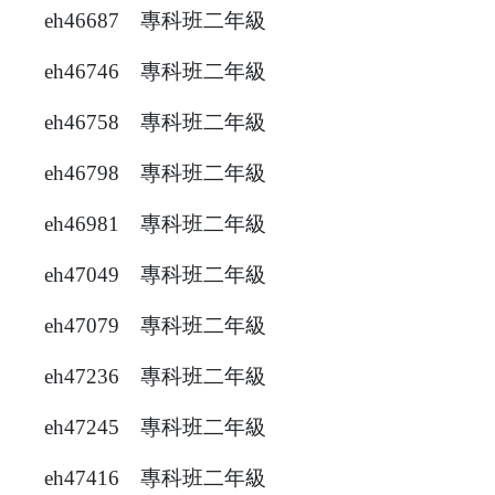
eh46687 專科班二年級
eh46746 專科班二年級
eh46758 專科班二年級
eh46798 專科班二年級
eh46981 專科班二年級
eh47049 專科班二年級
eh47079 專科班二年級
eh47236 專科班二年級
eh47245 專科班二年級
eh47416 專科班二年級