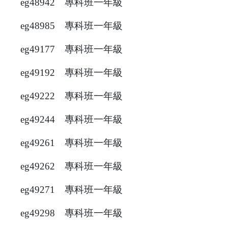
eg48942 專科班一年級
eg48985 專科班一年級
eg49177 專科班一年級
eg49192 專科班一年級
eg49222 專科班一年級
eg49244 專科班一年級
eg49261 專科班一年級
eg49262 專科班一年級
eg49271 專科班一年級
eg49298 專科班一年級