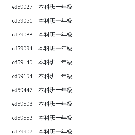
ed59027 本科班一年級
ed59051 本科班一年級
ed59088 本科班一年級
ed59094 本科班一年級
ed59140 本科班一年級
ed59154 本科班一年級
ed59447 本科班一年級
ed59508 本科班一年級
ed59553 本科班一年級
ed59907 本科班一年級