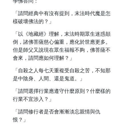
學佛答問：
「請問經典中有沒有提到，末法時代魔是怎
樣破壞佛法的？」
「以《地藏經》理解，末法時期眾生迷惑顛
倒，諸佛菩薩慈心偏重，應化於世應更多。
但是師父又說現在眾生福報不夠，佛菩薩不
會來，請問應如何理解？」
「自殺之人每七天重複受自殺之苦，不知那
是中陰身、人間、還是鬼道。」
「請問選擇行業應遵守什麼原則？什麼樣的
行業不宜涉入？」
「請問修行者是否會漸漸淡忘親情與仇
恨？」