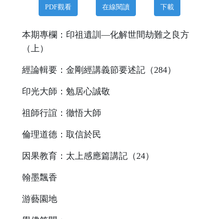
PDF觀看
在線閱讀
下載
本期專欄：印祖遺訓—化解世間劫難之良方
（上）
經論輯要：金剛經講義節要述記（284）
印光大師：勉居心誠敬
祖師行誼：徹悟大師
倫理道德：取信於民
因果教育：太上感應篇講記（24）
翰墨飄香
游藝園地